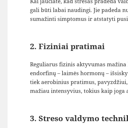
Kai jaučiate, kad stresas pradeda vald
gali būti labai naudingi. Jie padeda 
sumažinti simptomus ir atstatyti pu
2. Fiziniai pratimai
Reguliarus fizinis aktyvumas mažina k
endorfinų – laimės hormonų – išsisk
tiek aerobinius pratimus, pavyzdžiui
mažiau intensyvius, tokius kaip joga a
3. Streso valdymo techni