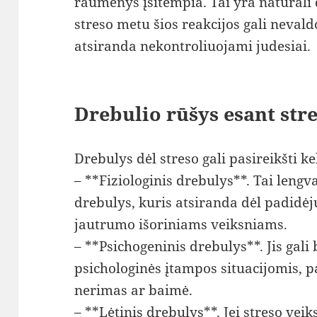
raumenys įsitempia. Tai yra natūrali
streso metu šios reakcijos gali nevald
atsiranda nekontroliuojami judesiai.
Drebulio rūšys esant str
Drebulys dėl streso gali pasireikšti ke
– **Fiziologinis drebulys**. Tai leng
drebulys, kuris atsiranda dėl padidė
jautrumo išoriniams veiksniams.
– **Psichogeninis drebulys**. Jis gali 
psichologinės įtampos situacijomis, p
nerimas ar baimė.
– **Lėtinis drebulys**. Jei streso veiks