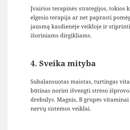
Įvairios terapinės strategijos, tokios 
elgesio terapija ar net paprasti pomėg
jausmą kasdienėje veikloje ir stipri
išoriniams dirgikliams.
4. Sveika mityba
Subalansuotas maistas, turtingas vita
būtinas norint išvengti streso išpro
drebulys. Magnis, B grupės vitaminai 
nervų sistemos veiklai.