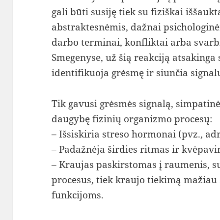
gali būti susiję tiek su fiziškai iššaukt
abstraktesnėmis, dažnai psichologin
darbo terminai, konfliktai arba svar
Smegenyse, už šią reakciją atsakinga 
identifikuoja grėsmę ir siunčia signalu
Tik gavusi grėsmės signalą, simpatin
daugybę fizinių organizmo procesų:
– Išsiskiria streso hormonai (pvz., adr
– Padažnėja širdies ritmas ir kvėpav
– Kraujas paskirstomas į raumenis, s
procesus, tiek kraujo tiekimą mažia
funkcijoms.