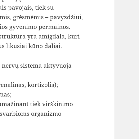
ais pavojais, tiek su
ėmis, grėsmėmis – pavyzdžiui,
bios gyvenimo permainos.
struktūra yra amigdala, kuri
s likusiai kūno daliai.
ė nervų sistema aktyvuoja
enalinas, kortizolis);
imas;
umažinant tiek virškinimo
u svarbioms organizmo