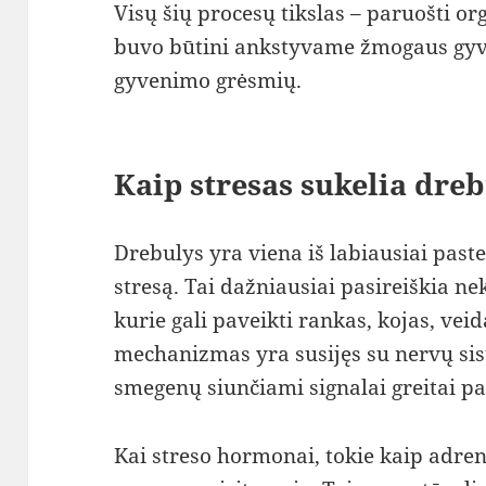
Visų šių procesų tikslas – paruošti o
buvo būtini ankstyvame žmogaus gyve
gyvenimo grėsmių.
Kaip stresas sukelia dreb
Drebulys yra viena iš labiausiai pas
stresą. Tai dažniausiai pasireiškia ne
kurie gali paveikti rankas, kojas, vei
mechanizmas yra susijęs su nervų s
smegenų siunčiami signalai greitai p
Kai streso hormonai, tokie kaip adren