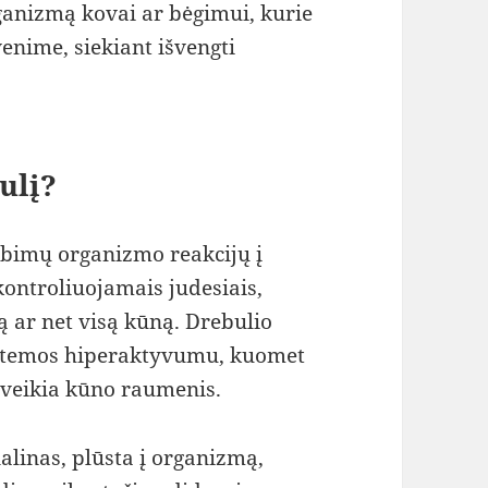
rganizmą kovai ar bėgimui, kurie
nime, siekiant išvengti
ulį?
tebimų organizmo reakcijų į
kontroliuojamais judesiais,
dą ar net visą kūną. Drebulio
istemos hiperaktyvumu, kuomet
aveikia kūno raumenis.
alinas, plūsta į organizmą,