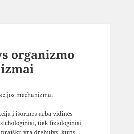
lys organizmo
nizmai
akcijos mechanizmai
ija į išorinės arba vidinės
sichologiniai, tiek fiziologiniai
apraiškų yra drebulys, kuris