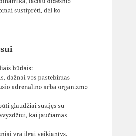
 dinamika, tačiau didesnio
omai sustiprėti, dėl ko
esui
liais būdais:
vas, dažnai vos pastebimas
jusio adrenalino arba organizmo
būti glaudžiai susijęs su
avyzdžiui, kai jaučiamas
niai yra ilgai veikiantys,