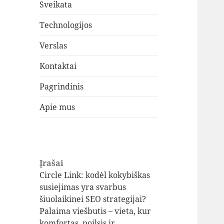
Sveikata
Technologijos
Verslas
Kontaktai
Pagrindinis
Apie mus
Įrašai
Circle Link: kodėl kokybiškas
susiejimas yra svarbus
šiuolaikinei SEO strategijai?
Palaima viešbutis – vieta, kur
komfortas, poilsis ir