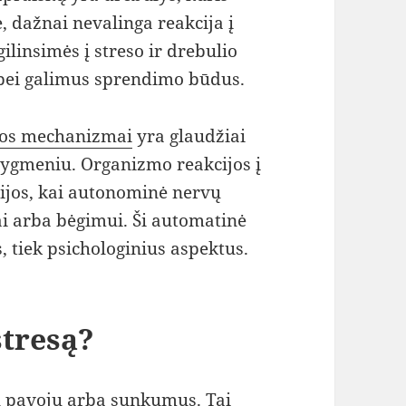
 dažnai nevalinga reakcija į
gilinsimės į streso ir drebulio
 bei galimus sprendimo būdus.
ijos mechanizmai
yra glaudžiai
u lygmeniu. Organizmo reakcijos į
ijos, kai autonominė nervų
i arba bėgimui. Ši automatinė
us, tiek psichologinius aspektus.
stresą?
lų pavojų arba sunkumus. Tai