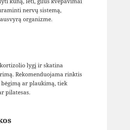
yti kūną, lėti, gilūs kvėpavimai
nuraminti nervų sistemą,
siausvyrą organizme.
ortizolio lygį ir skatina
yrimą. Rekomenduojama rinktis
, bėgimą ar plaukimą, tiek
r pilatesas.
kos