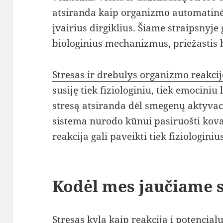
atsiranda kaip organizmo automatinė,
įvairius dirgiklius. Šiame straipsnyje 
biologinius mechanizmus, priežastis
Stresas ir drebulys organizmo reakc
susiję tiek fiziologiniu, tiek emocini
stresą atsiranda dėl smegenų aktyvac
sistema nurodo kūnui pasiruošti kova
reakcija gali paveikti tiek fiziologini
Kodėl mes jaučiame 
Stresas kyla kaip reakcija į potencia