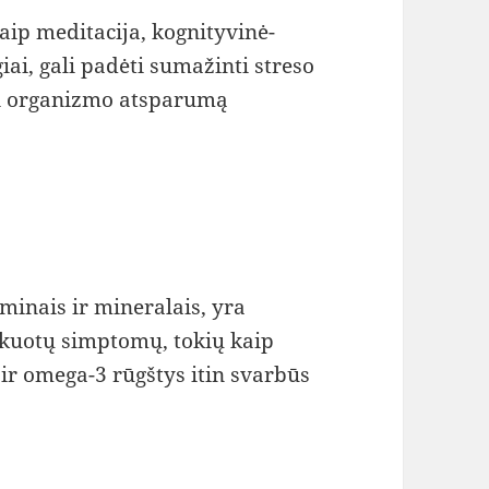
kaip meditacija, kognityvinė-
iai, gali padėti sumažinti streso
nti organizmo atsparumą
minais ir mineralais, yra
vokuotų simptomų, tokių kaip
ir omega-3 rūgštys itin svarbūs