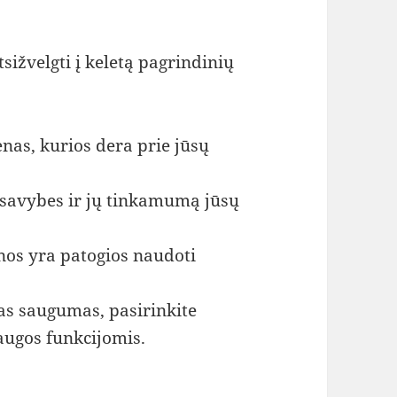
ižvelgti į keletą pagrindinių
nas, kurios dera prie jūsų
savybes ir jų tinkamumą jūsų
enos yra patogios naudoti
as saugumas, pasirinkite
augos funkcijomis.