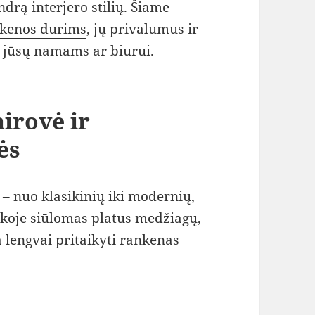
ndrą interjero stilių. Šiame
kenos durims
, jų privalumus ir
ą jūsų namams ar biurui.
irovė ir
ės
 – nuo klasikinių iki modernių,
nkoje siūlomas platus medžiagų,
a lengvai pritaikyti rankenas