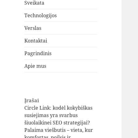
Sveikata
Technologijos
Verslas
Kontaktai
Pagrindinis
Apie mus
Įrašai
Circle Link: kodėl kokybiškas
susiejimas yra svarbus
šiuolaikinei SEO strategijai?
Palaima viešbutis – vieta, kur
komfortas, poilsis ir