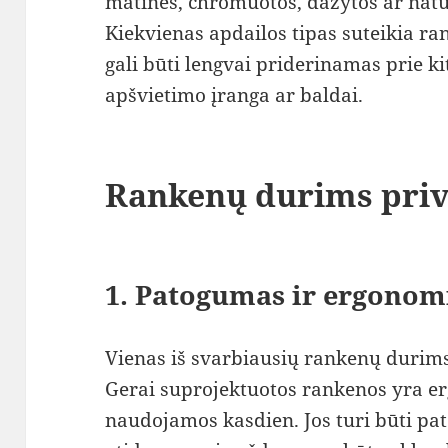
matinės, chromuotos, dažytos ar natū
Kiekvienas apdailos tipas suteikia ra
gali būti lengvai priderinamas prie ki
apšvietimo įranga ar baldai.
Rankenų durims pri
1.
Patogumas ir ergonom
Vienas iš svarbiausių rankenų durim
Gerai suprojektuotos rankenos yra er
naudojamos kasdien. Jos turi būti pat