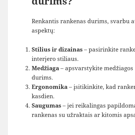
durims?
Renkantis rankenas durims, svarbu ats
aspektų:
Stilius ir dizainas
– pasirinkite ranke
interjero stiliaus.
Medžiaga
– apsvarstykite medžiagos 
durims.
Ergonomika
– įsitikinkite, kad rank
kasdien.
Saugumas
– jei reikalingas papildom
rankenas su užraktais ar kitomis aps