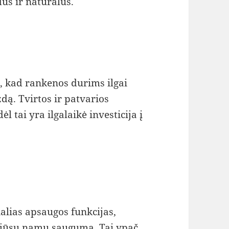
us ir natūralus.
, kad rankenos durims ilgai
zdą. Tvirtos ir patvarios
 tai yra ilgalaikė investicija į
alias apsaugos funkcijas,
a jūsų namų saugumą. Tai ypač