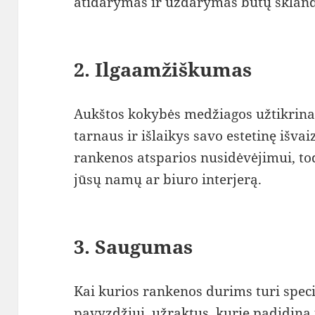
atidarymas ir uždarymas būtų skland
2.
Ilgaamžiškumas
Aukštos kokybės medžiagos užtikrina
tarnaus ir išlaikys savo estetinę išvai
rankenos atsparios nusidėvėjimui, todėl
jūsų namų ar biuro interjerą.
3.
Saugumas
Kai kurios rankenos durims turi speci
pavyzdžiui, užraktus, kurie padidin