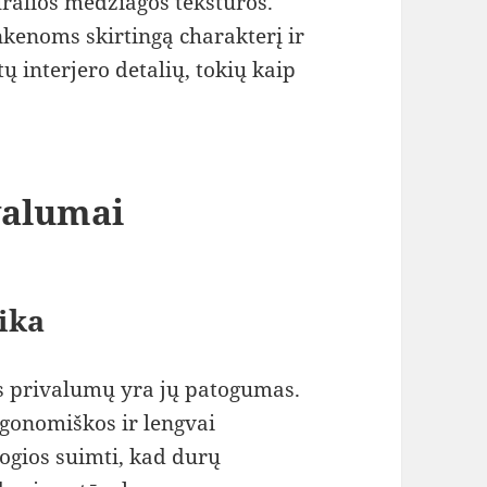
ralios medžiagos tekstūros.
nkenoms skirtingą charakterį ir
tų interjero detalių, tokių kaip
valumai
ika
s privalumų yra jų patogumas.
gonomiškos ir lengvai
ogios suimti, kad durų