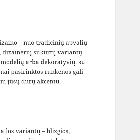
izaino – nuo tradicinių apvalių
, dizainerių sukurtų variantų.
ų modelių arba dekoratyvių, su
mai pasirinktos rankenos gali
iniu jūsų durų akcentu.
ilos variantų – blizgios,