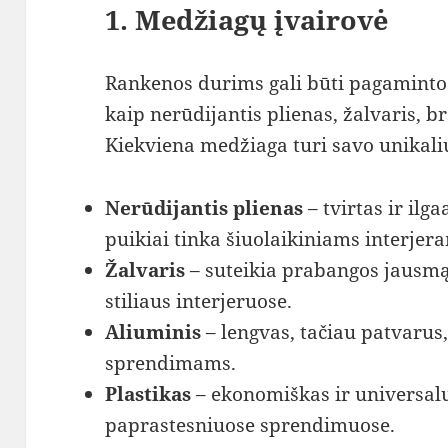
1.
Medžiagų įvairovė
Rankenos durims gali būti pagamintos
kaip nerūdijantis plienas, žalvaris, b
Kiekviena medžiaga turi savo unikali
Nerūdijantis plienas
– tvirtas ir ilg
puikiai tinka šiuolaikiniams interjer
Žalvaris
– suteikia prabangos jausmą
stiliaus interjeruose.
Aliuminis
– lengvas, tačiau patvarus
sprendimams.
Plastikas
– ekonomiškas ir universal
paprastesniuose sprendimuose.