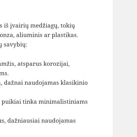
 iš įvairių medžiagų, tokių
ronza, aliuminis ar plastikas.
ų savybių:
aamžis, atsparus korozijai,
ams.
, dažnai naudojamas klasikinio
, puikiai tinka minimalistiniams
us, dažniausiai naudojamas