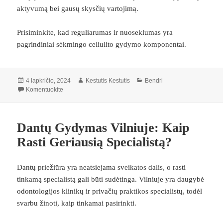
aktyvumą bei gausų skysčių vartojimą.
Prisiminkite, kad reguliarumas ir nuoseklumas yra
pagrindiniai sėkmingo celiulito gydymo komponentai.
Paskelbta
Autorius
Kategorijos
4 lapkričio, 2024
Kestutis Kestutis
Bendri
įrašą Efektyviausi Celiulito Gydymo Metodai ir Procedūros
Komentuokite
Dantų Gydymas Vilniuje: Kaip
Rasti Geriausią Specialistą?
Dantų priežiūra yra neatsiejama sveikatos dalis, o rasti
tinkamą specialistą gali būti sudėtinga. Vilniuje yra daugybė
odontologijos klinikų ir privačių praktikos specialistų, todėl
svarbu žinoti, kaip tinkamai pasirinkti.