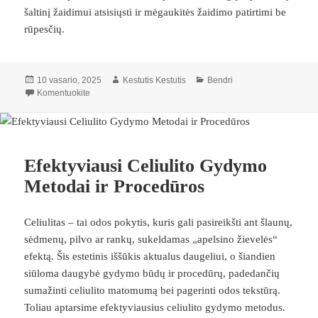
šaltinį žaidimui atsisiųsti ir mėgaukitės žaidimo patirtimi be
rūpesčių.
Paskelbta
Autorius
Kategorijos
10 vasario, 2025
Kestutis Kestutis
Bendri
įrašą Kaip Atsiusti Žaidimą „Counter-Strike 1.6”?
Komentuokite
Efektyviausi Celiulito Gydymo
Metodai ir Procedūros
Celiulitas – tai odos pokytis, kuris gali pasireikšti ant šlaunų,
sėdmenų, pilvo ar rankų, sukeldamas „apelsino žievelės“
efektą. Šis estetinis iššūkis aktualus daugeliui, o šiandien
siūloma daugybė gydymo būdų ir procedūrų, padedančių
sumažinti celiulito matomumą bei pagerinti odos tekstūrą.
Toliau aptarsime efektyviausius celiulito gydymo metodus.