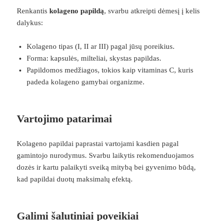
Renkantis
kolageno papildą
, svarbu atkreipti dėmesį į kelis
dalykus:
Kolageno tipas (I, II ar III) pagal jūsų poreikius.
Forma: kapsulės, milteliai, skystas papildas.
Papildomos medžiagos, tokios kaip vitaminas C, kuris
padeda kolageno gamybai organizme.
Vartojimo patarimai
Kolageno papildai paprastai vartojami kasdien pagal
gamintojo nurodymus. Svarbu laikytis rekomenduojamos
dozės ir kartu palaikyti sveiką mitybą bei gyvenimo būdą,
kad papildai duotų maksimalų efektą.
Galimi šalutiniai poveikiai