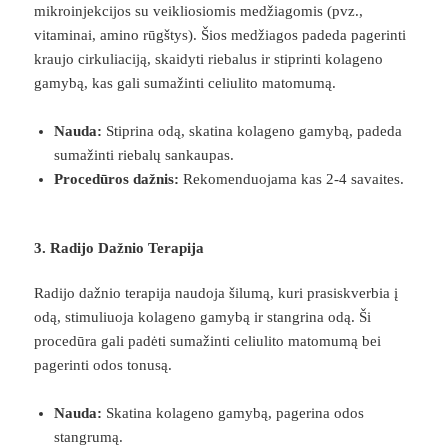
mikroinjekcijos su veikliosiomis medžiagomis (pvz.,
vitaminai, amino rūgštys). Šios medžiagos padeda pagerinti
kraujo cirkuliaciją, skaidyti riebalus ir stiprinti kolageno
gamybą, kas gali sumažinti celiulito matomumą.
Nauda:
Stiprina odą, skatina kolageno gamybą, padeda
sumažinti riebalų sankaupas.
Procedūros dažnis:
Rekomenduojama kas 2-4 savaites.
3. Radijo Dažnio Terapija
Radijo dažnio terapija naudoja šilumą, kuri prasiskverbia į
odą, stimuliuoja kolageno gamybą ir stangrina odą. Ši
procedūra gali padėti sumažinti celiulito matomumą bei
pagerinti odos tonusą.
Nauda:
Skatina kolageno gamybą, pagerina odos
stangrumą.