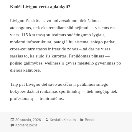
Kodėl Livigno verta aplankyti?
Livigno išsiskiria savo universalumu: tiek šeimos
atostogoms, tiek ekstremaliam slidinėjimui — visiems ras
vietą. 115 km trasų su įvairaus sudėtingumo lygiais,
moderni infrastruktūra, patogi liftų sistema, sniego parkai,
cross-country trasos ir freeride zonos – tai dar ne visas
sąrašas to, ką siūlo šis kurortas. Papildomas pliusas —
poilsio galimybės, wellness ir gyvas miestelio gyvenimas po
dienos kalnuose.
Taip pat Livigno dėl savo aukščio ir patikimos sniego
kokybės dažnai renkamas sportininkų — tiek mėgėjų, tiek
profesionalų — treniruotėms.
Paskelbta
Autorius
Kategorijos
30 sausio, 2026
Kestutis Kestutis
Bendri
įrašą Livigno – kalnų kurortas sniego mėgėjams
Komentuokite