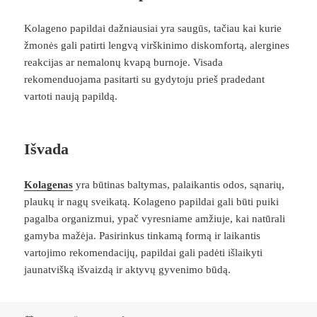
Kolageno papildai dažniausiai yra saugūs, tačiau kai kurie
žmonės gali patirti lengvą virškinimo diskomfortą, alergines
reakcijas ar nemalonų kvapą burnoje. Visada
rekomenduojama pasitarti su gydytoju prieš pradedant
vartoti naują papildą.
Išvada
Kolagenas
yra būtinas baltymas, palaikantis odos, sąnarių,
plaukų ir nagų sveikatą. Kolageno papildai gali būti puiki
pagalba organizmui, ypač vyresniame amžiuje, kai natūrali
gamyba mažėja. Pasirinkus tinkamą formą ir laikantis
vartojimo rekomendacijų, papildai gali padėti išlaikyti
jaunatvišką išvaizdą ir aktyvų gyvenimo būdą.