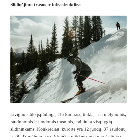
Slidinėjimo trasos ir infrastruktūra
Livigno
siūlo įspūdingą 115 km trasų tinklą – su mėlynomis,
raudonomis ir juodomis trasomis, tad tinka visų lygių
slidininkams. Konkrečiau, kurorte yra 12 juodų, 37 raudonų
ir 29–37 mėlynų trasų (skaičiai priklausomai nuo šaltinio).