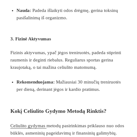
Nauda:
Padeda išlaikyti odos drėgmę, gerina toksinų
pasišalinimą iš organizmo.
3. Fizinė Aktyvumas
Fizinis aktyvumas, ypač jėgos treniruotės, padeda stiprinti
raumenis ir deginti riebalus. Reguliarus sportas gerina
kraujotaką, o tai mažina celiulito matomumą.
Rekomenduojama:
Mažiausiai 30 minučių treniruotės
per dieną, derinant jėgos ir kardio pratimus.
Kokį Celiulito Gydymo Metodą Rinktis?
Celiulito gydymas
metodų pasirinkimas priklauso nuo odos
būklės, asmeninių pageidavimų ir finansinių galimybių.