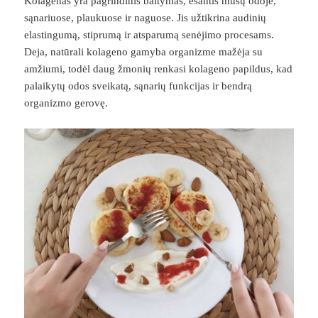
Kolagenas yra pagrindinis baltymas, esantis mūsų odoje,
sąnariuose, plaukuose ir naguose. Jis užtikrina audinių
elastingumą, stiprumą ir atsparumą senėjimo procesams.
Deja, natūrali kolageno gamyba organizme mažėja su
amžiumi, todėl daug žmonių renkasi kolageno papildus, kad
palaikytų odos sveikatą, sąnarių funkcijas ir bendrą
organizmo gerovę.