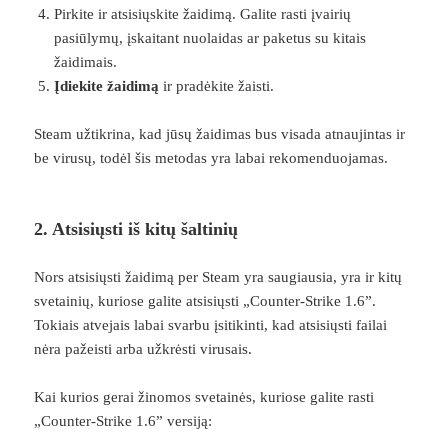
Pirkite ir atsisiųskite žaidimą. Galite rasti įvairių
pasiūlymų, įskaitant nuolaidas ar paketus su kitais
žaidimais.
Įdiekite žaidimą
ir pradėkite žaisti.
Steam užtikrina, kad jūsų žaidimas bus visada atnaujintas ir
be virusų, todėl šis metodas yra labai rekomenduojamas.
2. Atsisiųsti iš kitų šaltinių
Nors atsisiųsti žaidimą per Steam yra saugiausia, yra ir kitų
svetainių, kuriose galite atsisiųsti „Counter-Strike 1.6”.
Tokiais atvejais labai svarbu įsitikinti, kad atsisiųsti failai
nėra pažeisti arba užkrėsti virusais.
Kai kurios gerai žinomos svetainės, kuriose galite rasti
„Counter-Strike 1.6” versiją: