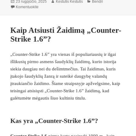
Paskelbta
Autorius
Kategorijos
23 rugpjūčio, 2025
Kestutis Kestutis
Bendri
įrašą Kas yra kolageno papildas?
Komentuokite
Kaip Atsiusti Žaidimą „Counter-
Strike 1.6”?
„Counter-Strike 1.6” yra vienas iš populiariausių ir ilgai
išlikusių pirmo asmens šaudyklių žaidimų, kurio istorija
siekia daugiau nei du dešimtmečius. Tai žaidimas, kuris
įtakojo šaudyklių žanrą ir suteikė daugybę valandų
įtraukiančio žaidimo. Šiame straipsnyje apžvelgsime, kaip
teisingai atsisiųsti „Counter-Strike 1.6” žaidimą, kad
galėtumėte mėgautis šiuo kultiniu titulu.
Kas yra „Counter-Strike 1.6”?
Counter-Strike 1.6
pirmą kartą pasirodė 1999 m., kaip