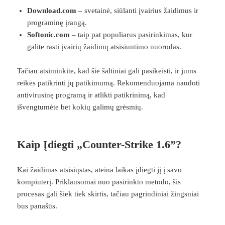
Download.com
– svetainė, siūlanti įvairius žaidimus ir
programinę įrangą.
Softonic.com
– taip pat populiarus pasirinkimas, kur
galite rasti įvairių žaidimų atsisiuntimo nuorodas.
Tačiau atsiminkite, kad šie šaltiniai gali pasikeisti, ir jums
reikės patikrinti jų patikimumą. Rekomenduojama naudoti
antivirusinę programą ir atlikti patikrinimą, kad
išvengtumėte bet kokių galimų grėsmių.
Kaip Įdiegti „Counter-Strike 1.6”?
Kai žaidimas atsisiųstas, ateina laikas įdiegti jį į savo
kompiuterį. Priklausomai nuo pasirinkto metodo, šis
procesas gali šiek tiek skirtis, tačiau pagrindiniai žingsniai
bus panašūs.