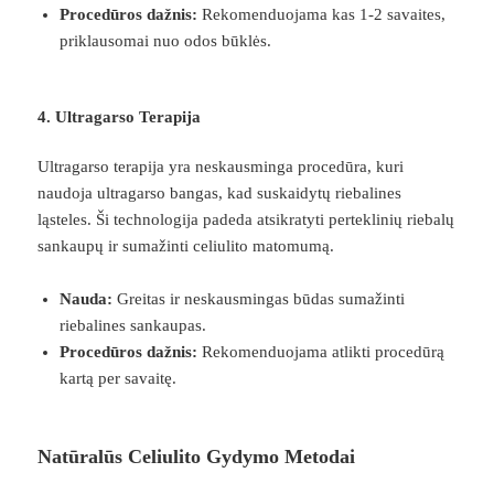
Procedūros dažnis:
Rekomenduojama kas 1-2 savaites,
priklausomai nuo odos būklės.
4. Ultragarso Terapija
Ultragarso terapija yra neskausminga procedūra, kuri
naudoja ultragarso bangas, kad suskaidytų riebalines
ląsteles. Ši technologija padeda atsikratyti perteklinių riebalų
sankaupų ir sumažinti celiulito matomumą.
Nauda:
Greitas ir neskausmingas būdas sumažinti
riebalines sankaupas.
Procedūros dažnis:
Rekomenduojama atlikti procedūrą
kartą per savaitę.
Natūralūs Celiulito Gydymo Metodai