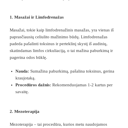
1. Masažai ir Limfodrenažas
Masažai, tokie kaip limfodrenažinis masažas, yra vienas iš
paprasčiausių celiulito mažinimo būdų. Limfodrenažas
padeda pašalinti toksinus ir perteklinį skystį iš audinių,
skatindamas limfos cirkuliaciją, o tai mažina paburkimą ir
pagerina odos būklę.
Nauda:
Sumažina paburkimą, pašalina toksinus, gerina
kraujotaką.
Procedūros dažnis:
Rekomenduojamas 1-2 kartus per
savaitę.
2. Mezoterapija
Mezoterapija – tai procedūra, kurios metu naudojamos