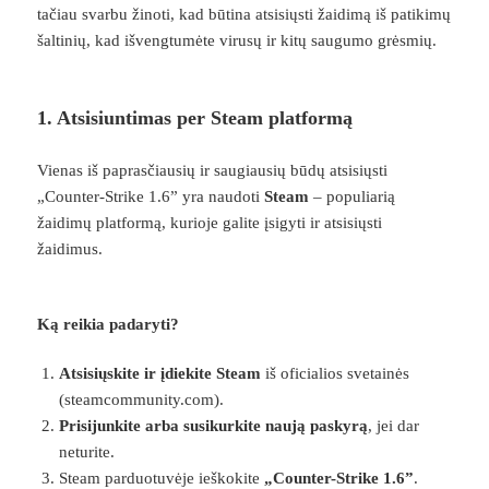
tačiau svarbu žinoti, kad būtina atsisiųsti žaidimą iš patikimų
šaltinių, kad išvengtumėte virusų ir kitų saugumo grėsmių.
1. Atsisiuntimas per Steam platformą
Vienas iš paprasčiausių ir saugiausių būdų atsisiųsti
„Counter-Strike 1.6” yra naudoti
Steam
– populiarią
žaidimų platformą, kurioje galite įsigyti ir atsisiųsti
žaidimus.
Ką reikia padaryti?
Atsisiųskite ir įdiekite Steam
iš oficialios svetainės
(steamcommunity.com).
Prisijunkite arba susikurkite naują paskyrą
, jei dar
neturite.
Steam parduotuvėje ieškokite
„Counter-Strike 1.6”
.