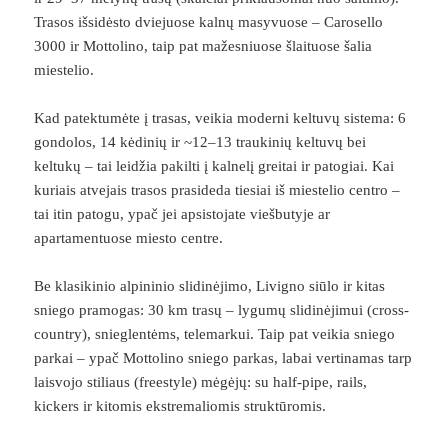
Trasos išsidėsto dviejuose kalnų masyvuose – Carosello
3000 ir Mottolino, taip pat mažesniuose šlaituose šalia
miestelio.
Kad patektumėte į trasas, veikia moderni keltuvų sistema: 6
gondolos, 14 kėdinių ir ~12–13 traukinių keltuvų bei
keltukų – tai leidžia pakilti į kalnelį greitai ir patogiai. Kai
kuriais atvejais trasos prasideda tiesiai iš miestelio centro –
tai itin patogu, ypač jei apsistojate viešbutyje ar
apartamentuose miesto centre.
Be klasikinio alpininio slidinėjimo, Livigno siūlo ir kitas
sniego pramogas: 30 km trasų – lygumų slidinėjimui (cross-
country), snieglentėms, telemarkui. Taip pat veikia sniego
parkai – ypač Mottolino sniego parkas, labai vertinamas tarp
laisvojo stiliaus (freestyle) mėgėjų: su half-pipe, rails,
kickers ir kitomis ekstremaliomis struktūromis.