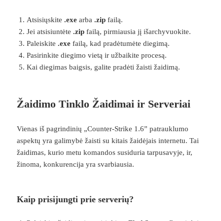
Atsisiųskite
.exe
arba
.zip
failą.
Jei atsisiuntėte
.zip
failą, pirmiausia jį išarchyvuokite.
Paleiskite
.exe
failą, kad pradėtumėte diegimą.
Pasirinkite diegimo vietą ir užbaikite procesą.
Kai diegimas baigsis, galite pradėti žaisti žaidimą.
Žaidimo Tinklo Žaidimai ir Serveriai
Vienas iš pagrindinių „Counter-Strike 1.6” patrauklumo
aspektų yra galimybė žaisti su kitais žaidėjais internetu. Tai
žaidimas, kurio metu komandos susiduria tarpusavyje, ir,
žinoma, konkurencija yra svarbiausia.
Kaip prisijungti prie serverių?