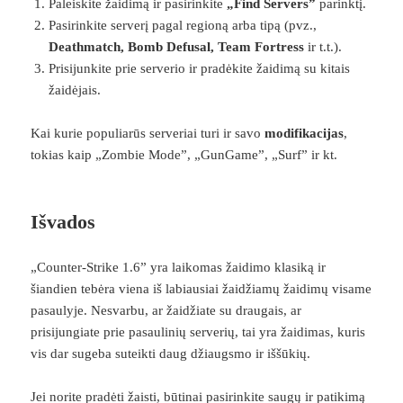
Paleiskite žaidimą ir pasirinkite
„Find Servers”
parinktį.
Pasirinkite serverį pagal regioną arba tipą (pvz.,
Deathmatch, Bomb Defusal, Team Fortress
ir t.t.).
Prisijunkite prie serverio ir pradėkite žaidimą su kitais
žaidėjais.
Kai kurie populiarūs serveriai turi ir savo
modifikacijas
,
tokias kaip „Zombie Mode”, „GunGame”, „Surf” ir kt.
Išvados
„Counter-Strike 1.6” yra laikomas žaidimo klasiką ir
šiandien tebėra viena iš labiausiai žaidžiamų žaidimų visame
pasaulyje. Nesvarbu, ar žaidžiate su draugais, ar
prisijungiate prie pasaulinių serverių, tai yra žaidimas, kuris
vis dar sugeba suteikti daug džiaugsmo ir iššūkių.
Jei norite pradėti žaisti, būtinai pasirinkite saugų ir patikimą