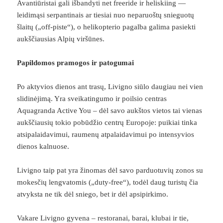
Avantiūristai gali išbandyti net freeride ir heliskiing —
leidimąsi serpantinais ar tiesiai nuo neparuoštų snieguotų
šlaitų („off-piste“), o helikopterio pagalba galima pasiekti
aukščiausias Alpių viršūnes.
Papildomos pramogos ir patogumai
Po aktyvios dienos ant trasų, Livigno siūlo daugiau nei vien
slidinėjimą. Yra sveikatingumo ir poilsio centras
Aquagranda Active You – dėl savo aukštos vietos tai vienas
aukščiausių tokio pobūdžio centrų Europoje: puikiai tinka
atsipalaidavimui, raumenų atpalaidavimui po intensyvios
dienos kalnuose.
Livigno taip pat yra žinomas dėl savo parduotuvių zonos su
mokesčių lengvatomis („duty-free“), todėl daug turistų čia
atvyksta ne tik dėl sniego, bet ir dėl apsipirkimo.
Vakare Livigno gyvena – restoranai, barai, klubai ir tie,