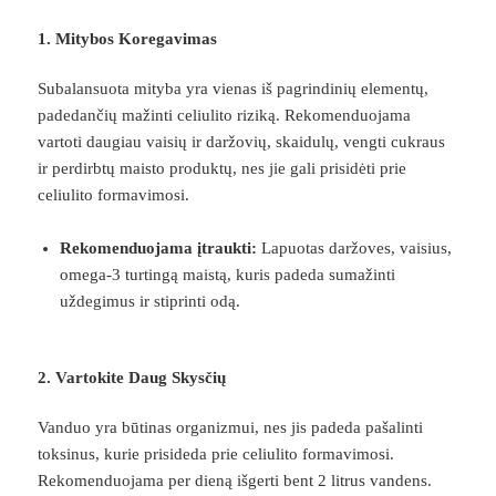
1. Mitybos Koregavimas
Subalansuota mityba yra vienas iš pagrindinių elementų,
padedančių mažinti celiulito riziką. Rekomenduojama
vartoti daugiau vaisių ir daržovių, skaidulų, vengti cukraus
ir perdirbtų maisto produktų, nes jie gali prisidėti prie
celiulito formavimosi.
Rekomenduojama įtraukti:
Lapuotas daržoves, vaisius,
omega-3 turtingą maistą, kuris padeda sumažinti
uždegimus ir stiprinti odą.
2. Vartokite Daug Skysčių
Vanduo yra būtinas organizmui, nes jis padeda pašalinti
toksinus, kurie prisideda prie celiulito formavimosi.
Rekomenduojama per dieną išgerti bent 2 litrus vandens.