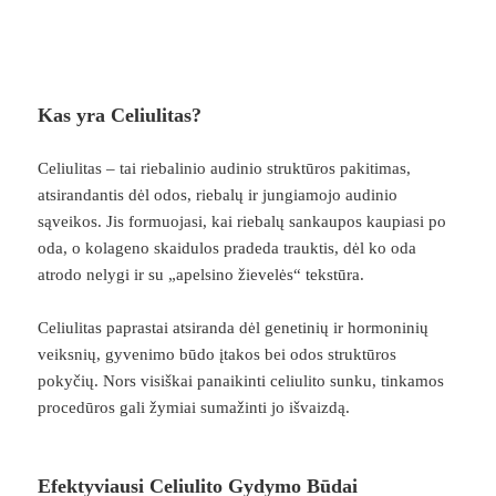
Kas yra Celiulitas?
Celiulitas – tai riebalinio audinio struktūros pakitimas,
atsirandantis dėl odos, riebalų ir jungiamojo audinio
sąveikos. Jis formuojasi, kai riebalų sankaupos kaupiasi po
oda, o kolageno skaidulos pradeda trauktis, dėl ko oda
atrodo nelygi ir su „apelsino žievelės“ tekstūra.
Celiulitas paprastai atsiranda dėl genetinių ir hormoninių
veiksnių, gyvenimo būdo įtakos bei odos struktūros
pokyčių. Nors visiškai panaikinti celiulito sunku, tinkamos
procedūros gali žymiai sumažinti jo išvaizdą.
Efektyviausi Celiulito Gydymo Būdai