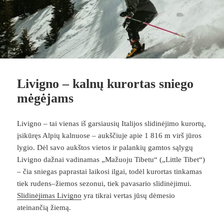
Livigno – kalnų kurortas sniego
mėgėjams
Livigno – tai vienas iš garsiausių Italijos slidinėjimo kurortų,
įsikūręs Alpių kalnuose – aukščiuje apie 1 816 m virš jūros
lygio. Dėl savo aukštos vietos ir palankių gamtos sąlygų
Livigno dažnai vadinamas „Mažuoju Tibetu“ („Little Tibet“)
– čia sniegas paprastai laikosi ilgai, todėl kurortas tinkamas
tiek rudens–žiemos sezonui, tiek pavasario slidinėjimui.
Slidinėjimas Livigno
yra tikrai vertas jūsų dėmesio
ateinančią žiemą.