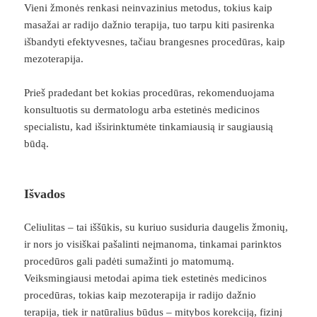
Vieni žmonės renkasi neinvazinius metodus, tokius kaip
masažai ar radijo dažnio terapija, tuo tarpu kiti pasirenka
išbandyti efektyvesnes, tačiau brangesnes procedūras, kaip
mezoterapija.
Prieš pradedant bet kokias procedūras, rekomenduojama
konsultuotis su dermatologu arba estetinės medicinos
specialistu, kad išsirinktumėte tinkamiausią ir saugiausią
būdą.
Išvados
Celiulitas – tai iššūkis, su kuriuo susiduria daugelis žmonių,
ir nors jo visiškai pašalinti neįmanoma, tinkamai parinktos
procedūros gali padėti sumažinti jo matomumą.
Veiksmingiausi metodai apima tiek estetinės medicinos
procedūras, tokias kaip mezoterapija ir radijo dažnio
terapija, tiek ir natūralius būdus – mitybos korekciją, fizinį