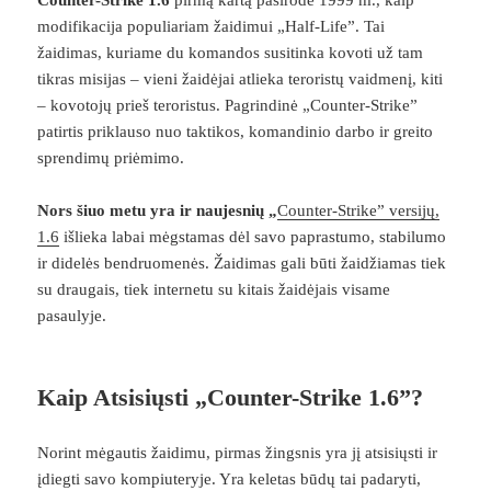
modifikacija populiariam žaidimui „Half-Life”. Tai
žaidimas, kuriame du komandos susitinka kovoti už tam
tikras misijas – vieni žaidėjai atlieka teroristų vaidmenį, kiti
– kovotojų prieš teroristus. Pagrindinė „Counter-Strike”
patirtis priklauso nuo taktikos, komandinio darbo ir greito
sprendimų priėmimo.
Nors šiuo metu yra ir naujesnių „
Counter-Strike” versijų,
1.6
išlieka labai mėgstamas dėl savo paprastumo, stabilumo
ir didelės bendruomenės. Žaidimas gali būti žaidžiamas tiek
su draugais, tiek internetu su kitais žaidėjais visame
pasaulyje.
Kaip Atsisiųsti „Counter-Strike 1.6”?
Norint mėgautis žaidimu, pirmas žingsnis yra jį atsisiųsti ir
įdiegti savo kompiuteryje. Yra keletas būdų tai padaryti,