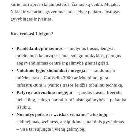
kurie nori apres-ski atmosferos, čia ras ką veikti. Muzika,
šokiai ir vakarinis gyvenimas miestelyje padaro atostogas
gyvybingas ir įvairias.
Kas renkasi Livigno?
Pradedantieji ir šeimos
— mėlynos trasos, lengvai
prieinamos keltuvų sistema, sniego mokyklos, patogus
apgyvendinimas centre ir galimybė greitai grįžti.
Vidutinio lygio slidininkai / mėgėjai
— raudonos ir
mišrios trasos Carosello 3000 ar Mottolino, gera
infrastruktūra ir įvairios trasos leidžia tobulinti techniką.
Patyrę / adrenalino mėgėjai
— juodos trasos, freeride,
heliskiing, sniego parkai ir off-piste galimybės – pakanka
iššūkių.
Norintys poilsio ir „viskas viename“ atostogų
—
slidinėjimas, wellness, apsipirkimas, naktinis gyvenimas
– visa tai sujungta į vieną galimybę.