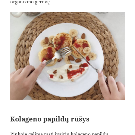
organizmo gerovę.
Kolageno papildų rūšys
Rinkoje galima rasti įvairių kolageno papildų