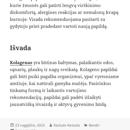
kurie žmonės gali patirti lengvą virškinimo
diskomfortą, alergines reakcijas ar nemalonų kvapą
burnoje. Visada rekomenduojama pasitarti su
gydytoju prieš pradedant vartoti naują papildą.
Išvada
Kolagenas
yra būtinas baltymas, palaikantis odos,
sąnarių, plaukų ir nagų sveikatą. Kolageno papildai
gali būti puiki pagalba organizmui, ypač vyresniame
amžiuje, kai natūrali gamyba mažėja. Pasirinkus
tinkamą formą ir laikantis vartojimo
rekomendacijų, papildai gali padėti išlaikyti
jaunatvišką išvaizdą ir aktyvų gyvenimo būdą.
Paskelbta
Autorius
Kategorijos
23 rugpjūčio, 2025
Kestutis Kestutis
Bendri