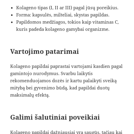
Kolageno tipas (I, II ar III) pagal jūsų poreikius.
Forma: kapsulės, milteliai, skystas papildas.
Papildomos medžiagos, tokios kaip vitaminas C,
kuris padeda kolageno gamybai organizme.
Vartojimo patarimai
Kolageno papildai paprastai vartojami kasdien pagal
gamintojo nurodymus. Svarbu laikytis
rekomenduojamos dozės ir kartu palaikyti sveiką
mitybą bei gyvenimo būdą, kad papildai duotų
maksimalų efektą.
Galimi šalutiniai poveikiai
Kolageno papildai dažniausiai yra saugūs, tačiau kai