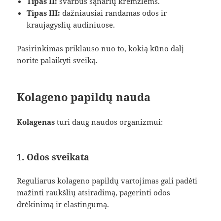
Tipas II:
svarbus sąnarių kremzlėms.
Tipas III:
dažniausiai randamas odos ir
kraujagyslių audiniuose.
Pasirinkimas priklauso nuo to, kokią kūno dalį
norite palaikyti sveiką.
Kolageno papildų nauda
Kolagenas
turi daug naudos organizmui:
1. Odos sveikata
Reguliarus kolageno papildų vartojimas gali padėti
mažinti raukšlių atsiradimą, pagerinti odos
drėkinimą ir elastingumą.